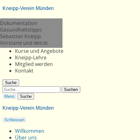
Kneipp-Verein Münden
Menü
Berichte
Termine
Dokumentation
Kneipp-Anlage
Gesundheitstipps
Willkommen
Partner
Sebastian Kneipp
Über uns
Vorstand und Beirat
Aktuelles
Kurse und Angebote
Kneipp-Lehre
Mitglied werden
Kontakt
Suche
Suche
Menü
Suche
Kneipp-Verein Münden
Schliessen
Willkommen
Über uns